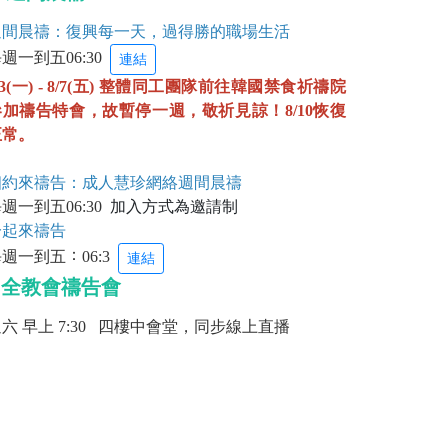
週間晨禱
：
復興每一天，過得勝的職場生活
週一到五06:30
連結
/3(一) - 8/7(五) 整體同工團隊前往韓國禁食祈禱院
參加禱告特會，故暫停一週，敬祈見諒！8/10恢復
正常。
相約來禱告
：
成人慧珍網絡週間晨禱
週一到五06:30
加入方式為邀請制
一起來禱告
：
每週一到五
06:3
連結
▎
全教會禱告會
六 早上 7:30 四樓中會堂，同步線上直播