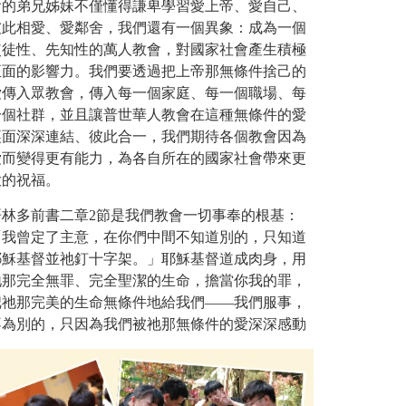
會的弟兄姊妹不僅懂得謙卑學習愛上帝、愛自己、
彼此相愛、愛鄰舍，我們還有一個異象：成為一個
使徒性、先知性的萬人教會，對國家社會產生積極
正面的影響力。我們要透過把上帝那無條件捨己的
愛傳入眾教會，傳入每一個家庭、每一個職場、每
一個社群，並且讓普世華人教會在這種無條件的愛
裏面深深連結、彼此合一，我們期待各個教會因為
愛而變得更有能力，為各自所在的國家社會帶來更
大的祝福。
哥林多前書二章2節是我們教會一切事奉的根基：
「我曾定了主意，在你們中間不知道別的，只知道
耶穌基督並祂釘十字架。」耶穌基督道成肉身，用
祂那完全無罪、完全聖潔的生命，擔當你我的罪，
把祂那完美的生命無條件地給我們——我們服事，
不為別的，只因為我們被祂那無條件的愛深深感動