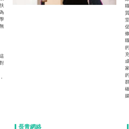
扶
為
學
無
這
對
，
▎長青網絡