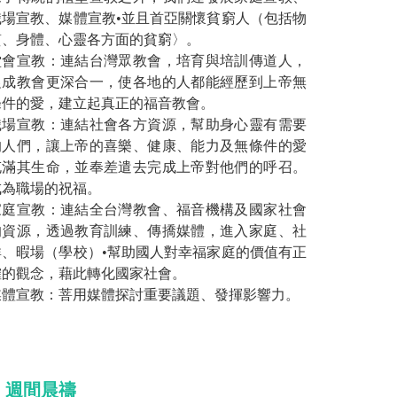
職場宣教、媒體宣教•並且首亞關懷貧窮人（包括物
質、身體、心靈各方面的貧窮〉。
堂會宣教：連結台灣眾教會，培育與培訓傳道人，
促成教會更深合一，使各地的人都能經歷到上帝無
條件的愛，建立起真正的福音教會。
職場宣教：連結社會各方資源，幫助身心靈有需要
的人們，讓上帝的喜樂、健康、能力及無條件的愛
充滿其生命，並奉差遣去完成上帝對他們的呼召。
成為職場的祝福。
家庭宣教：連結全台灣教會、福音機構及國家社會
的資源，透過教育訓練、傳撟媒體，進入家庭、社
群、暇場（學校）•幫助國人對幸福家庭的價值有正
確的觀念，藉此轉化國家社會。
媒體宣教：菩用媒體探討重要議題、發揮影響力。
▎週間晨禱