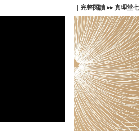
｜完整閱讀 ▸▸
真理堂