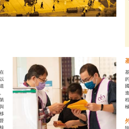
在
以
道
。
第
與
移
督
核