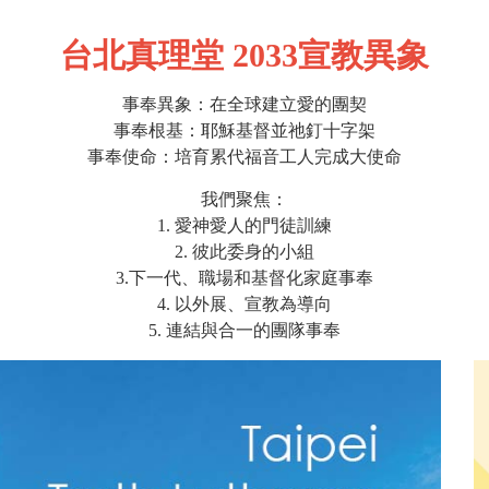
台北真理堂 2033宣教異象
事奉異象：在全球建立愛的團契
事奉根基：耶穌基督並祂釘十字架
事奉使命：培育累代福音工人完成大使命
我們聚焦：
1. 愛神愛人的門徒訓練
2. 彼此委身的小組
3.下一代、職場和基督化家庭事奉
4. 以外展、宣教為導向
5. 連結與合一的團隊事奉