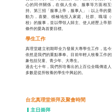
心的同伴關係，在個人生命、服事等方面相互
持。第三招「服事上帝，服事人」：以上帝的愛
動力，喜樂、積極地投入家庭、社群、職場（
校）的服事，並以帶領人歸主、使人經歷上帝那
條件的愛為首要目標。
學生工作
真理堂建立初期即全力發展大專學生工作，迄今
依然是我們的重點事奉。目前年輕人牧養工作的
象包括兒童、青少年、大專生。
過去七十年，我們所培養出的上百位全職傳道人
多數是從所牧養的學生中興起的。
台北真理堂崇拜及聚會時間
▎主日崇拜