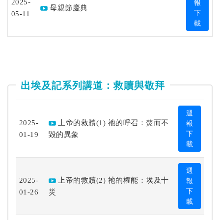
2025-
報
母親節慶典
05-11
下
載
出埃及記系列講道：救贖與敬拜
週
2025-
上帝的救贖(1) 祂的呼召：焚而不
報
01-19
毀的異象
下
載
週
2025-
上帝的救贖(2) 祂的權能：埃及十
報
01-26
災
下
載