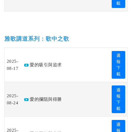
載
雅歌講道系列：歌中之歌
週
2025-
報
愛的吸引與追求
08-17
下
載
週
2025-
報
愛的攔阻與得勝
08-24
下
載
週
2025-
報