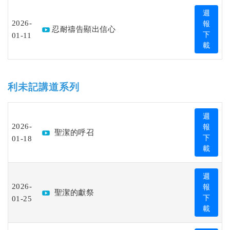
週
2026-
報
忍耐禱告顯出信心
01-11
下
載
利未記講道系列
週
2026-
報
聖潔的呼召
01-18
下
載
週
2026-
報
聖潔的獻祭
01-25
下
載