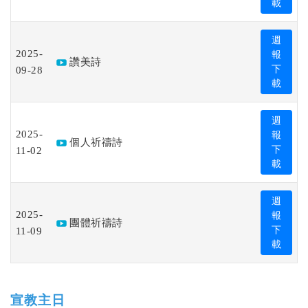
載
週
2025-
報
讚美詩
09-28
下
載
週
2025-
報
個人祈禱詩
11-02
下
載
週
2025-
報
團體祈禱詩
11-09
下
載
宣教主日