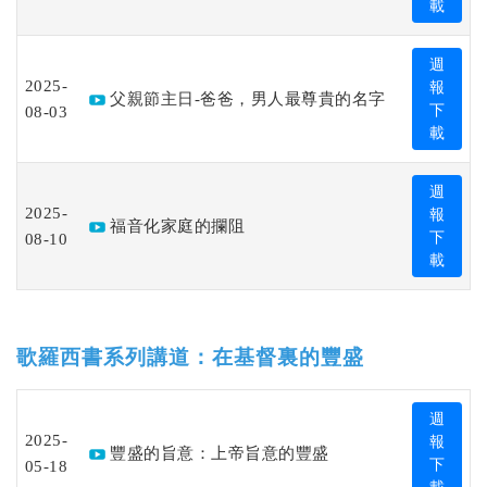
載
週
2025-
報
父親節主日-爸爸，男人最尊貴的名字
08-03
下
載
週
2025-
報
福音化家庭的攔阻
08-10
下
載
歌羅西書系列講道：在基督裏的豐盛
週
2025-
報
豐盛的旨意：上帝旨意的豐盛
05-18
下