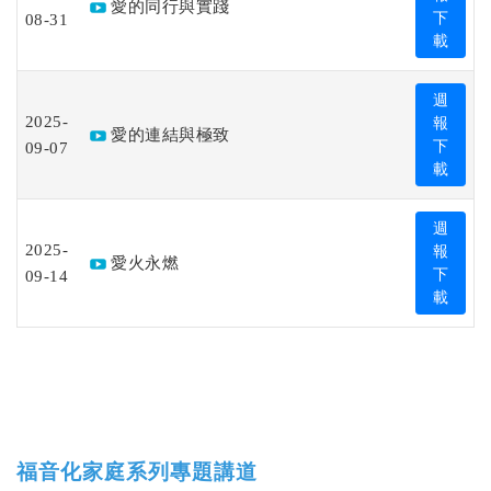
愛的同行與實踐
08-31
下
載
週
2025-
報
愛的連結與極致
09-07
下
載
週
2025-
報
愛火永燃
09-14
下
載
福音化家庭系列專題講道