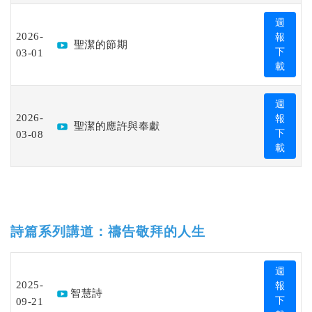
週
2026-
報
聖潔的節期
03-01
下
載
週
2026-
報
聖潔的應許與奉獻
03-08
下
載
詩篇系列講道：禱告敬拜的人生
週
2025-
報
智慧詩
09-21
下