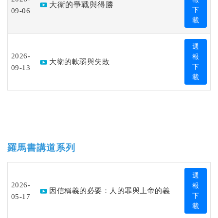
大衛的爭戰與得勝
09-06
下
載
週
2026-
報
大衛的軟弱與失敗
09-13
下
載
羅馬書講道系列
週
2026-
報
因信稱義的必要：人的罪與上帝的義
05-17
下
載