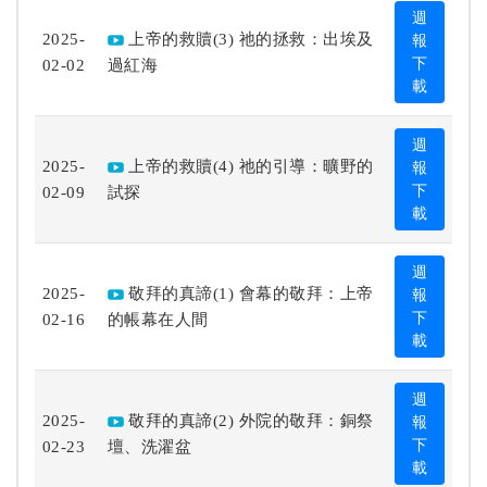
週
2025-
上帝的救贖(3) 祂的拯救：出埃及
報
02-02
過紅海
下
載
週
2025-
上帝的救贖(4) 祂的引導：曠野的
報
02-09
試探
下
載
週
2025-
敬拜的真諦(1) 會幕的敬拜：上帝
報
02-16
的帳幕在人間
下
載
週
2025-
敬拜的真諦(2) 外院的敬拜：銅祭
報
02-23
壇、洗濯盆
下
載