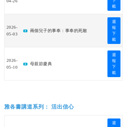
04-26
下
載
週
2026-
報
兩個兒子的事奉：事奉的死敵
05-03
下
載
週
2026-
報
母親節慶典
05-10
下
載
雅各書講道系列： 活出信心
週