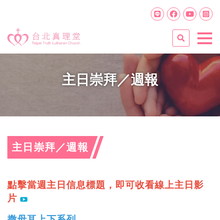
主日崇拜／週報
主日崇拜／週報
點擊當週主日信息標題，即可收看線上主日影
片
撒母耳上下系列