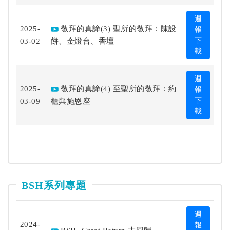
週
2025-
敬拜的真諦(3) 聖所的敬拜：陳設
報
03-02
餅、金燈台、香壇
下
載
週
2025-
敬拜的真諦(4) 至聖所的敬拜：約
報
03-09
櫃與施恩座
下
載
BSH系列專題
週
2024-
報