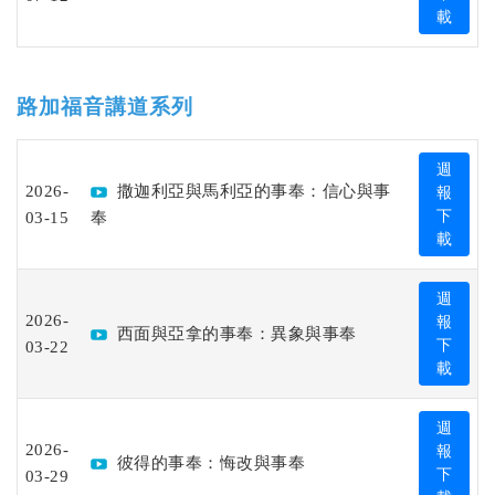
載
路加福音講道系列
週
2026-
撒迦利亞與馬利亞的事奉：信心與事
報
03-15
奉
下
載
週
2026-
報
西面與亞拿的事奉：異象與事奉
03-22
下
載
週
2026-
報
彼得的事奉：悔改與事奉
03-29
下