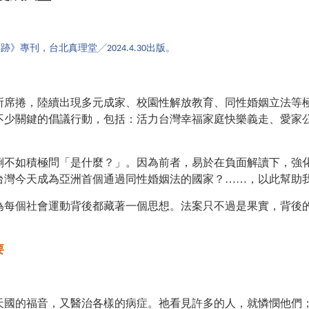
專刊，台北真理堂╱2024.4.30出版。
席捲，陸續出現多元成家、校園性解放教育、同性婚姻立法等
不少關鍵的倡議行動，包括：活力台灣幸福家庭快樂義走、愛家
不如積極問「是什麼？」。因為前者，易於在負面解讀下，強
台灣今天成為亞洲首個通過同性婚姻法的國家？……，以此幫助
每個社會運動背後都藏著一個思想。法案只不過是果實，背後
要
國的福音，又醫治各樣的病症。祂看見許多的人，就憐憫他們；