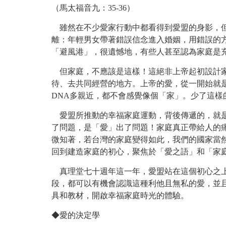
（馬太福音九：35-36）
雖然在不少愛家行動中都看得到愛盟的身影，但
離：年輕男女帶著錯誤信念進入婚姻，用錯誤的
「避風港」，很遺憾地，有些人甚至認為家庭是
但家庭，不應該是這樣！這絕非上帝起初設計家
待、去共同經營的地方。上帝的愛，從一開始就
DNA多親近，都不會感覺像個「家」。少了這
愛盟所推動的幸福家庭運動，背後傳遞的，就是
了問題，是「愛」出了問題！家庭真正帶給人的
微知著，若台灣的家庭變得如此，我們的國家當
回到建造家庭的初心，聚焦於「愛之語」和「家
真理堂七十週年這一年，愛盟站在這個初心之上
段，都可以有機會認識這種利他且無私的愛，並
具和教材，開啟幸福家庭時光的體驗。
◆愛的決定學