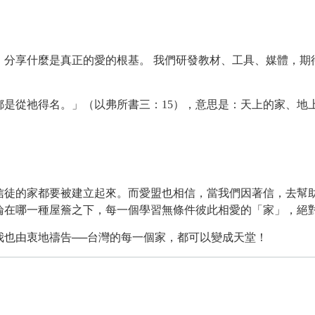
分享什麼是真正的愛的根基。 我們研發教材、工具、媒體，期
。
是從祂得名。」（以弗所書三：15），意思是：天上的家、地
徒的家都要被建立起來。而愛盟也相信，當我們因著信，去幫
論在哪一種屋簷之下，每一個學習無條件彼此相愛的「家」，絕
也由衷地禱告──台灣的每一個家，都可以變成天堂！