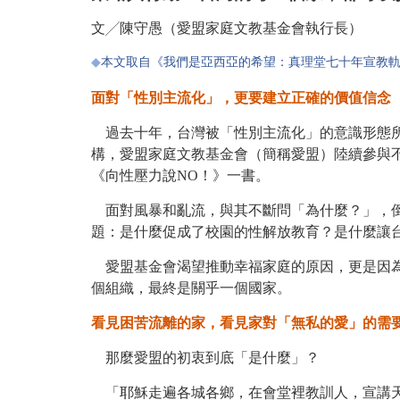
文╱陳守愚（愛盟家庭文教基金會執行長）
◆
本文取自《我們是亞西亞的希望：真理堂七十年宣教軌跡》
面對「性別主流化」，更要建立正確的價值信念
過去十年，台灣被「性別主流化」的意識形態所
構，愛盟家庭文教基金會（簡稱愛盟）陸續參與
《向性壓力說NO！》一書。
面對風暴和亂流，與其不斷問「為什麼？」，倒
題：是什麼促成了校園的性解放教育？是什麼讓
愛盟基金會渴望推動幸福家庭的原因，更是因為
個組織，最終是關乎一個國家。
看見困苦流離的家，看見家對「無私的愛」的需
那麼愛盟的初衷到底「是什麼」？
「耶穌走遍各城各鄉，在會堂裡教訓人，宣講天