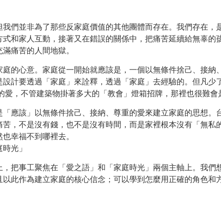
我們並非為了那些反家庭價值的其他團體而存在。我們存在，
方式和家人互動，接著又在錯誤的關係中，把痛苦延續給無辜的
充滿痛苦的人間地獄。
庭的心意。家庭從一開始就應該是，一個以無條件捨己、接納
是設計要透過「家庭」來詮釋，透過「家庭」去經驗的。但凡少
樣的愛，不管建築物掛著多大的「教會」燈箱招牌，那裡也很難會
「應該」以無條件捨己、接納、尊重的愛來建立家庭的思想。
痛苦，不是沒有錢，也不是沒有時間，而是家裡根本沒有「無私
然也幸福不到哪裡去。
庭時光」
，把事工聚焦在「愛之語」和「家庭時光」兩個主軸上。我們
且以此作為建立家庭的核心信念；可以學到怎麼用正確的角色和