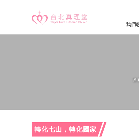
我們
首
轉化七山，轉化國家