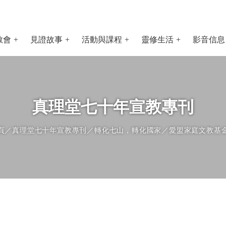
教會
見證故事
活動與課程
靈修生活
影音信息
真理堂七十年宣教專刊
頁
／
真理堂七十年宣教專刊
／
轉化七山，轉化國家
／愛盟家庭文教基