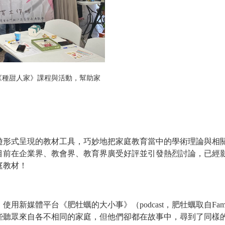
《種甜人家》課程與活動，幫助家
桌遊形式呈現的教材工具，巧妙地把家庭教育當中的學術理論與相
！目前在企業界、教會界、教育界廣受好評並引發熱烈討論，已經影
庭教材！
新媒體平台《肥牡蠣的大小事》（podcast，肥牡蠣取自Fam
些聽眾來自各不相同的家庭，但他們卻都在故事中，尋到了同樣