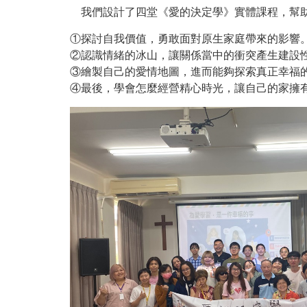
我們設計了四堂《愛的決定學》實體課程，幫助
①探討自我價值，勇敢面對原生家庭帶來的影響
②認識情緒的冰山，讓關係當中的衝突產生建設
③繪製自己的愛情地圖，進而能夠探索真正幸福
④最後，學會怎麼經營精心時光，讓自己的家擁