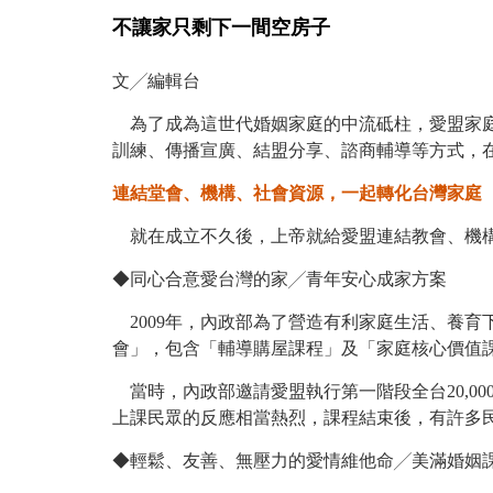
不讓家只剩下一間空房子
文╱編輯台
為了成為這世代婚姻家庭的中流砥柱，愛盟家庭
訓練、傳播宣廣、結盟分享、諮商輔導等方式，
連結堂會、機構、社會資源，一起轉化台灣家庭
就在成立不久後，上帝就給愛盟連結教會、機
◆同心合意愛台灣的家╱青年安心成家方案
2009年，內政部為了營造有利家庭生活、養
會」，包含「輔導購屋課程」及「家庭核心價值
當時，內政部邀請愛盟執行第一階段全台20,0
上課民眾的反應相當熱烈，課程結束後，有許多
◆輕鬆、友善、無壓力的愛情維他命╱美滿婚姻