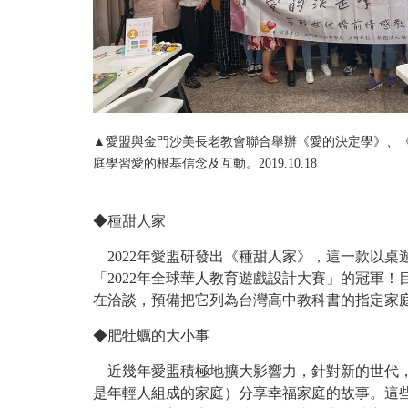
▲
愛盟與金門沙美長老教會聯合舉辦《愛的決定學》、
庭學習愛的根基信念及互動。2019.10.18
◆種甜人家
2022年愛盟研發出《種甜人家》，這一款以
「2022年全球華人教育遊戲設計大賽」的冠軍
在洽談，預備把它列為台灣高中教科書的指定家
◆肥牡蠣的大小事
近幾年愛盟積極地擴大影響力，針對新的世代，使用
是年輕人組成的家庭）分享幸福家庭的故事。這