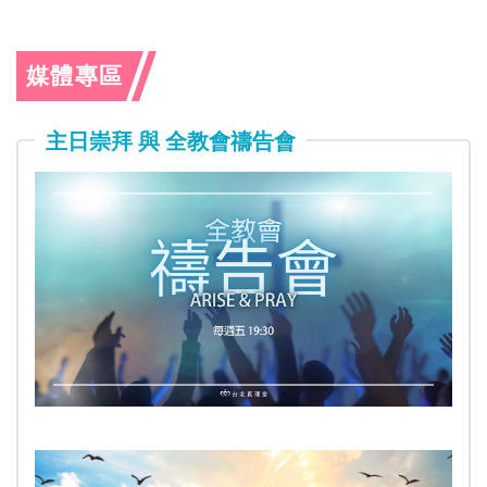
媒體專區
主日崇拜 與 全教會禱告會